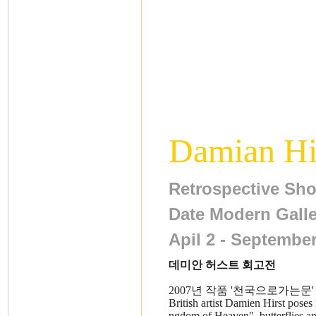
Damian Hi
Retrospective Sh
Date Modern Galle
Apil 2 - Septembe
데미안 허스트 회고전
2007년 작품 '천국으로가는문' 
British artist Damien Hirst pose
ngdom of Heaven", butterflies an