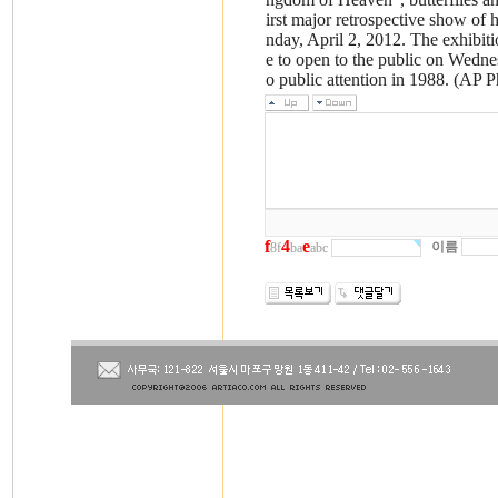
irst major retrospective show of
nday, April 2, 2012. The exhibit
e to open to the public on Wednes
o public attention in 1988. (AP
f
4
e
이름
8f
ba
abc