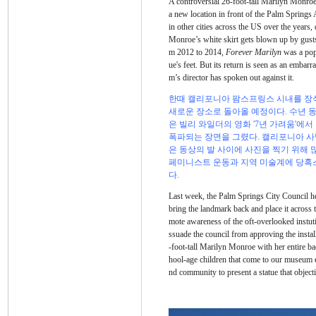
A controversial 26-foot-tall Marilyn Monroe
a new location in front of the Palm Spring
in other cities across the US over the year
Monroe’s white skirt gets blown up by gusts
m 2012 to 2014,
Forever Marilyn
was a popu
ue's feet. But its return is seen as an emba
m’s director has spoken out against it.
한때 캘리포니아 팜스프링스 시내를 장식
새로운 장소로 돌아올 예정이다. 수년 
은 빌리 와일더의 영화 '7년 가려움'에
폭파되는 장면을 그렸다. 캘리포니아 사막
은 동상의 발 사이에 사진을 찍기 위해 
페미니스트 운동과 지역 미술계에 당혹스
다.
Last week, the Palm Springs City Council hel
bring the landmark back and place it acros
mote awareness of the oft-overlooked instuti
ssuade the council from approving the instal
-foot-tall Marilyn Monroe with her entire 
hool-age children that come to our museum e
nd community to present a statue that object