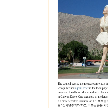
The council passed the measure anyway, stir
who published
a joint letter
in the local pape
proposed installation site would also block 
m Canyon Drive. One signatory of the letter, 
d a more sensitive location for it?”
의회는 
을 "성차별주의자"라고 부르는 공동 서