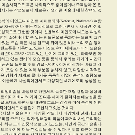
는 미술사적으로 혹은 사회적으로 흥미롭거나 주목받아 온 인
합성시키는 작업으로서 새로운 리얼리즘 미술에 대한 참여인 것
인도나 이집트 네페르티티(Nefertiit, Nofretete) 여왕
등을 차용하거나 혹은 창의적으로 그려내면서 시사적인 것 및
 조형적으로 표현한 것이다. 신윤복의 미인도에 나오는 여성의
명의 소산이라 할 수 있는 핸드폰으로 통화하는 모습이 그려
아있는 모습 혹은 샤넬 핸드백 위에 앉은 비너스의 모습 등이
 핸드폰을 사용하고 있는 이집트 왕비 네페르티티의 모습은
해준다. 그녀가 끼고 있는 반지에 그려져 있는, 파라오인 아
와 통화하고 있는 왕비의 모습 등을 통해서 우리는 과거의 시간과
 공존을 느껴볼 수도 있을 것이다. 이처럼 작가는 바쁘고 각
지 못할 수 있는 여러 부분을 놓치지 않고, 다양한 시각적인
로운 경험의 세계로 몰아가듯 독특한 리얼리즘적인 조형으로
는 이들에게 사실적이면서도 가상적인 세계에로의 상상을 선
 리얼리즘을 바탕으로 하면서도 독특한 조형 경험과 상상력
으로 이미지화시켜 가며 또 다른 세계가 펼쳐지는 예술성을 함
성을 토대로 하면서도 내면에 흐르는 감각과 미적 본성에 의한
적이면서도 아름답게 표현하고 있는 것이다.
 극사실 미술은 이제 다양한 각도에서 다양하게 전개되고 있
실주의를 추구하는 작가 정해광의 작품이 과거의 사실주의와는
. 최근 그가 집중적으로 그리고 있는, 시간과 공간의 순환과
으로 하기에 더욱 현실감을 줄 수 있다. 전체를 화면에 그리
을 부각시킴으로써 시간성과 공간성을 환기시키며 아울러 디