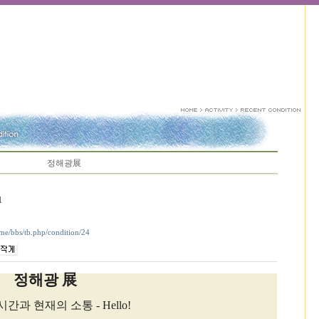
정해광展
1
ome/bbs/tb.php/condition/24
정해광 展
간과 현재의 소통 - Hello!