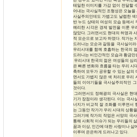
테일한 이미지를 가감 없이 전달할 
어내는 극사실적인 조형성은 오늘을 
사실주의인데도 가볍고도 날렵한 색의
반 누드 상태의 여성의 모습 등에서 
예리한 시각은 경제 발전을 이룬 우
않았다. 그러면서도 현대의 허영과 
적 모순으로 보고자 하였다. 작가는
드러나는 모순과 갈등을 극사실이라는
우리시대를 함께 호흡하는 한국의 젊
드러나는 비인간적인 모습과 황금만능
우리시대 한국의 젊은 여성들의 심리
은 빠른 변화와 흐름을 타는 우리 
축하여 모두가 공유할 수 있는 삶의
면서도 가볍지 않은 색 처리로 우리 
들의 이야기들을 극사실주의적인 그
것이다.
그러면서도 정해광의 극사실은 현대
기가 장점이라 생각된다. 이는 극사
너지가 비교적 잘 조화를 이루면서 
는 그동안 작가가 우리 시대의 상황
그러기에 작가의 작업은 서양의 극사
통해 사회적 이슈가 되는 우리들의 
꿈과 이상, 인간에 대한 사랑이나 삶
이루며 은은하게 드러나고 있다.