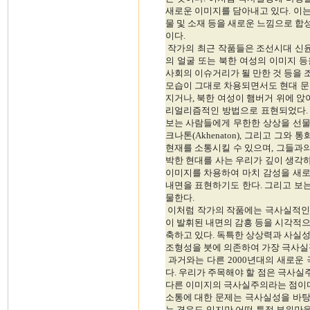
새로운 이미지를 담아내고 있다. 이
물 및 소재 등을 새로운 느낌으로 
이다.
작가의 최근 작품들은 조선시대 신윤복의 미
의 얼굴 또는 북한 여성의 이미지 
사회의 이슈거리가 될 만한 것 등을
모습이 그대로 차용되면서도 현대 문
지거나, 북한 여성이 햄버거 위에 앉
리얼리즘적인 방법으로 표현되었다.
보는 사람들에게 무한한 상상을 선물
크나톤(Akhenaton), 그리고 그
현재를 소통시킬 수 있으며, 그들과의
박한 현대를 사는 우리가 깊이 생각하
이미지를 차용하여 마치 감성을 새
내면을 표현하기도 한다. 그리고 보
물한다.
이처럼 작가의 작품에는 극사실적인
이 발휘된 내면의 감흥 등을 시각적
축하고 있다. 독특한 상상력과 사실
조형성을 붓에 의존하여 가장 극사실
과거와는 다른 2000년대의 새로운
다. 우리가 주목해야 할 점은 극사
다른 이미지의 극사실주의라는 점이다
소통에 대한 문제는 극사실성을 바탕
는 경우도 있지만 어떤 특정 부위만