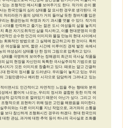
수 있는 조형적인 메시지를 보여주기도 한다. 작가의 손이 뿜
사는 한국인들의 심리 상태를 잘 묘사한 경우로 생각된다. 극
 처리라든가 몸의 상태가 거의 들어날 듯한 청바지를 입은
우리는 황금만능의 허영과 자기 과시를 엿볼 수 있다. 작가의
리 시대를 만끽하고 즐기는 젊은 도시 여성들의 삶을 놓치지
사치 혹은 자기도취적인 삶을 직시하고, 이를 현대문명의 이중
 자연적인 순수한 인간의 이미지와 물질 만능의 현대 사이에서
 회화적인 방법으로 그 실체에 접근하고자 한 것이다. 특히
은 여성들을 보며, 짧은 시간에 이루어진 경제 발전 속에서
의 여성심리 상태를 단 한 장의 그림으로 압축하고 있다.
 상태를 극명하게 보여주는 정해광의 최근의 극사실 작품들
시대의 삶의 현장을 자신만의 독특한 극사실주의적 기법으로 압
 메시지가 깃든 이미지로 창출하고 있다. 때로는 얇고 간결하
시대 한국의 정서를 잘 드러낸다. 우리들이 놓치고 있는 우리
의 그림만큼이나 예리한 시각으로 담담하게 그려내고 있는
적이면서도 인간적이고 자연적인 느낌을 주는 형태와 분위
실성에서 뿜어져 나오는, 우리의 정서와 결합된 듯한 미적 에
형상적·감각적으로 깔려있기 때문이 아닌가 싶다. 그리고 이
을 조형적으로 표현하기 위해 많은 고민을 해왔음을 의미한다.
실주의와는 다른 이미지를 지닌 작업으로, 과거와의 소통을
삶을 보다 참신하게 조형화시킨 경우라 하겠다. 현대 한국인의
에 대한 관심, 과거에 대한 추억 등이 하나의 극사실로 조화를