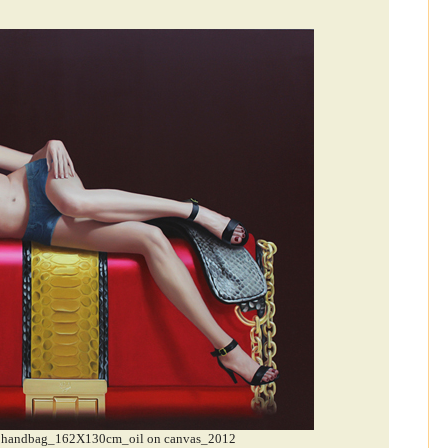
 on handbag_162X130cm_oil on canvas_2012