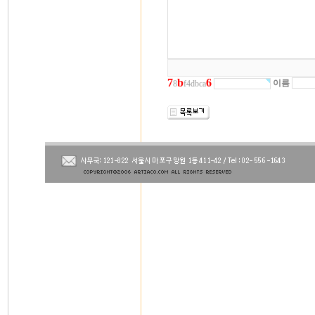
7
b
6
이름
8
f4dbca