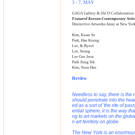
3 - 7, MAY
GAGA Gallery & IACO Collaboration
Featured Korean Contemporary Artis
Distinctive Artworks Array at New Yor
Kim, Kwan So
Park, Hae Keung
Lee, Ik Ryeol
Lee, Seung
Lee Gee Jeon
Park Sung Sik
Kim, Yeon Hee
Review
Needless to say, there is the
should penetrate into the hear
ed as a sort of 'the rite of pas
ential sphere, it is the way tha
ng to art markets on the global
n art territory on globe
The New York is an enormousl