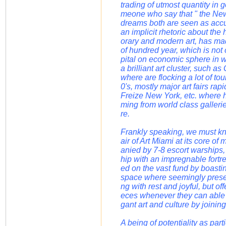
trading of utmost quantity in g
meone who say that " the New
dreams both are seen as accu
an implicit rhetoric about th
orary and modern art, has mad
of hundred year, which is not o
pital on economic sphere in w
a brilliant art cluster, suc
where are flocking a lot of to
0's, mostly major art fairs ra
Freize New York, etc. where 
ming from world class galleries
re.
Frankly speaking, we must kno
air of Art Miami at its core of
anied by 7-8 escort warships, t
hip with an impregnable fort
ed on the vast fund by boasting
space where seemingly present
ng with rest and joyful, but o
eces whenever they can able to
gant art and culture by joinin
A being of potentiality as pa