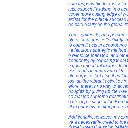
cute responsible for the sele
ists, especially taking into ac
cover more cutting edge of wo
artists for the critical succes
be sold easily on the global m
Thus, gallerists, and persons 
ole of providers collectively i
to commit acts in accordance w
t a fabulous strategic method f
o reinforce them too, and othe
frequently, by exposing them t
e quite important factors. If
ess efforts in improving of the
ale purpose, but also they fac
lost all the vibrant activitie
efore, there is no way to acce
houghts by giving up the way o
ce that the supreme destinatio
a rite of passage. If the Kore
el in primarily contemporary ar
Additionally, however, my expec
ve a necessarily creed to brea
th their intensive spirit, bel